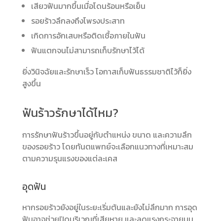
เสียวฟันมากขึ้นเมื่อโดนร้อนหรือเย็น
รอยร้าวลึกลงถึงโพรงประสาท
เกิดการอักเสบหรือติดเชื้อภายในฟัน
ฟันแตกจนไม่สามารถเก็บรักษาไว้ได้
ยิ่งวินิจฉัยและรักษาเร็ว โอกาสเก็บฟันธรรมชาติไว้ก็ยิ่ง
สูงขึ้น
ฟันร้าวรักษาได้ไหม?
การรักษาฟันร้าวขึ้นอยู่กับตำแหน่ง ขนาด และความลึก
ของรอยร้าว โดยทันตแพทย์จะเลือกแนวทางที่เหมาะสม
ตามความรุนแรงของแต่ละเคส
อุดฟัน
หากรอยร้าวยังอยู่ในระยะเริ่มต้นและยังไม่ลึกมาก การอุด
ฟันอาจช่วยปิดบริเวณที่เสียหาย และลดแรงกระจายบน