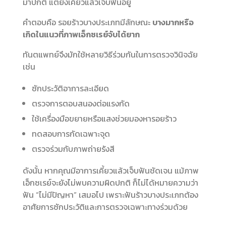
มาปกติ แต่ยังเคี้ยวแล้วเจ็บฟันอยู่
คำตอบคือ รอยร้าวบางประเภทมีลักษณะ
บางมากหรือ
เกิดในแนวที่ภาพเอ็กซเรย์จับได้ยาก
ทันตแพทย์จึงมักใช้หลายวิธีร่วมกันในการตรวจวินิจฉัย
เช่น
ซักประวัติอาการละเอียด
ตรวจการตอบสนองต่อแรงกัด
ใช้เครื่องมือขยายหรือแสงช่วยมองหารอยร้าว
ทดสอบการกัดเฉพาะจุด
ตรวจร่วมกับภาพถ่ายรังสี
ดังนั้น หากคุณมีอาการเคี้ยวแล้วเจ็บฟันชัดเจน แม้ภาพ
เอ็กซเรย์จะยังไม่พบความผิดปกติ ก็ไม่ได้หมายความว่า
ฟัน “ไม่มีปัญหา” เสมอไป เพราะฟันร้าวบางประเภทต้อง
อาศัยการซักประวัติและการตรวจเฉพาะทางร่วมด้วย