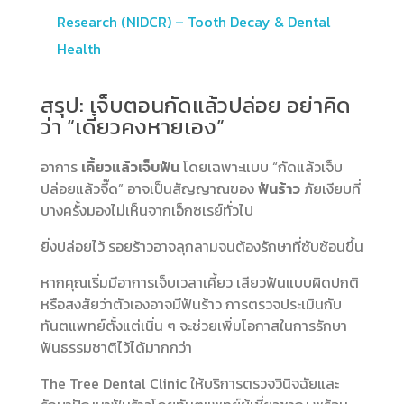
Research (NIDCR) – Tooth Decay & Dental
Health
สรุป: เจ็บตอนกัดแล้วปล่อย อย่าคิด
ว่า “เดี๋ยวคงหายเอง”
อาการ
เคี้ยวแล้วเจ็บฟัน
โดยเฉพาะแบบ “กัดแล้วเจ็บ
ปล่อยแล้วจี๊ด” อาจเป็นสัญญาณของ
ฟันร้าว
ภัยเงียบที่
บางครั้งมองไม่เห็นจากเอ็กซเรย์ทั่วไป
ยิ่งปล่อยไว้ รอยร้าวอาจลุกลามจนต้องรักษาที่ซับซ้อนขึ้น
หากคุณเริ่มมีอาการเจ็บเวลาเคี้ยว เสียวฟันแบบผิดปกติ
หรือสงสัยว่าตัวเองอาจมีฟันร้าว การตรวจประเมินกับ
ทันตแพทย์ตั้งแต่เนิ่น ๆ จะช่วยเพิ่มโอกาสในการรักษา
ฟันธรรมชาติไว้ได้มากกว่า
The Tree Dental Clinic ให้บริการตรวจวินิจฉัยและ