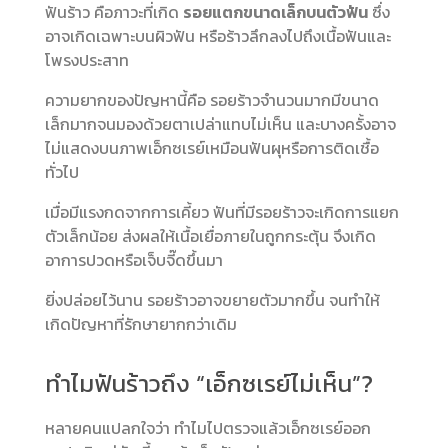
ฟันร้าว คือภาวะที่เกิด
รอยแตกขนาดเล็กบนตัวฟัน
ซึ่ง
อาจเกิดเฉพาะบนผิวฟัน หรือร้าวลึกลงไปถึงเนื้อฟันและ
โพรงประสาท
ความยากของปัญหานี้คือ รอยร้าวจำนวนมากมีขนาด
เล็กมากจนมองด้วยตาเปล่าแทบไม่เห็น และบางครั้งอาจ
ไม่แสดงบนภาพเอ็กซเรย์เหมือนฟันผุหรือการติดเชื้อ
ทั่วไป
เมื่อมีแรงกดจากการเคี้ยว ฟันที่มีรอยร้าวจะเกิดการแยก
ตัวเล็กน้อย ส่งผลให้เนื้อเยื่อภายในถูกกระตุ้น จึงเกิด
อาการปวดหรือเจ็บจี๊ดขึ้นมา
ยิ่งปล่อยไว้นาน รอยร้าวอาจขยายตัวมากขึ้น จนทำให้
เกิดปัญหาที่รักษายากกว่าเดิม
ทำไมฟันร้าวถึง “เอ็กซเรย์ไม่เห็น”?
หลายคนแปลกใจว่า ทำไมไปตรวจแล้วเอ็กซเรย์ออก