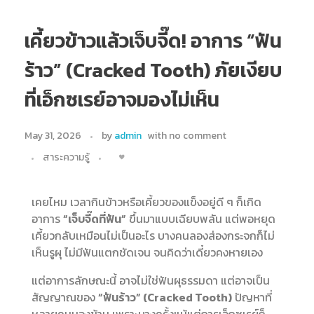
เคี้ยวข้าวแล้วเจ็บจี๊ด! อาการ “ฟัน
ร้าว” (Cracked Tooth) ภัยเงียบ
ที่เอ็กซเรย์อาจมองไม่เห็น
May 31, 2026
by
admin
with
no comment
สาระความรู้
เคยไหม เวลากินข้าวหรือเคี้ยวของแข็งอยู่ดี ๆ ก็เกิด
อาการ
“เจ็บจี๊ดที่ฟัน”
ขึ้นมาแบบเฉียบพลัน แต่พอหยุด
เคี้ยวกลับเหมือนไม่เป็นอะไร บางคนลองส่องกระจกก็ไม่
เห็นรูผุ ไม่มีฟันแตกชัดเจน จนคิดว่าเดี๋ยวคงหายเอง
แต่อาการลักษณะนี้ อาจไม่ใช่ฟันผุธรรมดา แต่อาจเป็น
สัญญาณของ
“ฟันร้าว” (Cracked Tooth)
ปัญหาที่