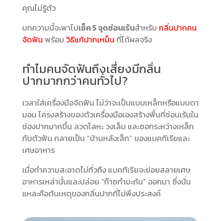
คุณไม่รู้ตัว
บทความนี้จะพาไป
เช็ค 5 จุดซ่อนเร้น
สำหรับ
กลิ่นปากคน
จัดฟัน
พร้อม
วิธีแก้ปากเหม็น
ที่ได้ผลจริง
ทำไมคนจัดฟันถึงเสี่ยงมีกลิ่น
ปากมากกว่าคนทั่วไป?
เวลาใส่เครื่องมือจัดฟัน ไม่ว่าจะเป็นแบบเหล็กหรือแบบดา
มอน โครงสร้างของตัวเครื่องมือเองสร้างพื้นที่ซ่อนเร้นใน
ช่องปากมากขึ้น ลวดโลหะ วงเล็บ และซอกระหว่างเหล็ก
กับตัวฟัน กลายเป็น “บ้านหลังเล็ก” ของแบคทีเรียและ
เศษอาหาร
เมื่อทำความสะอาดไม่ทั่วถึง แบคทีเรียจะย่อยสลายเศษ
อาหารเหล่านั้นและปล่อย “ก๊าซกำมะถัน” ออกมา ซึ่งนั่น
แหละคือต้นเหตุของกลิ่นปากที่ไม่พึงประสงค์