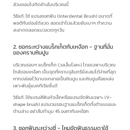
ล้วนชอบไปติดค้างในบริเวณนี้
วิธีแก้: ใช้ แปรงซอกฟัน (Interdental Brush) ขนาดที่
พอดีกับช่องใต้ลวด สอดเข้าไปแล้วขยับเบาๆ ทำความ
สะอาดตลอดแนวลวดทุกวัน
2. ซอกระหว่างแบร็กเก็ตกับเหงือก - ฐานที่มั่น
ของคราบหินปูน
บริเวณรอบๆ แบร็กเก็ต (วงเล็บโลหะ) โดยเฉพาะบริเวณ
ใกล้ขอบเหงือก เป็นจุดที่คราบจุลินทรีย์สะสมได้ง่ายที่สุด
หากปล่อยไว้นานจะกลายเป็นหินปูน และหินปูนคือแหล่ง
เพาะพันธุ์แบคทีเรียชั้นดี
วิธีแก้: ใช้แปรงสีฟันหัวเล็กหรือแปรงจัดฟันเฉพาะ (V-
shape brush) แปรงวนรอบฐานแบร็กเก็ตทั้งด้านบนและ
ด้านล่าง อย่าลืมทำมุม 45 องศากับเหงือก
3. ซอกฟันระหว่างซี่ - ไหมขัดฟันธรรมดาใช้