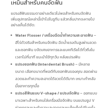
เหม็นสำหรับคนจัดฟัน
แปรงสีฟันธรรมดาอย่างเดียวไม่พอสำหรับคนจัดฟัน
เพิ่มอุปกรณ์เหล่านี้เข้าไปในรูทีน แล้วกลิ่นปากจะหายไป
อย่างเห็นได้ชัด:
Water Flosser / เครื่องฉีดน้ำทำความสะอาดฟัน
–
ฮีโร่ตัวจริงสำหรับคนจัดฟัน ฉีดน้ำแรงดันสูงผ่านลวด
และซอกฟัน ขจัดเศษอาหารและแบคทีเรียได้ทั่วถึงใน
เวลาไม่กี่นาที แนะนำใช้ทุกวัน หลังแปรงฟัน
แปรงซอกฟัน (Interdental Brush)
– มีหลาย
ขนาด เลือกขนาดที่พอดีกับซอกฟันของคุณ สอดผ่าน
ลวดและทำความสะอาดใต้ลวดได้ดีมาก เหมาะทำหลัง
มื้ออาหารทุกมื้อ
แปรงสีฟันแบบ V-shape / แปรงจัดฟัน
– ออกแบบ
มาเฉพาะสำหรับคนใส่เครื่องมือจัดฟัน ขนแปรงรูป V
ช่วยครอบและทำความสะอาดรอบแบร็กเก็ตได้ในครั้ง