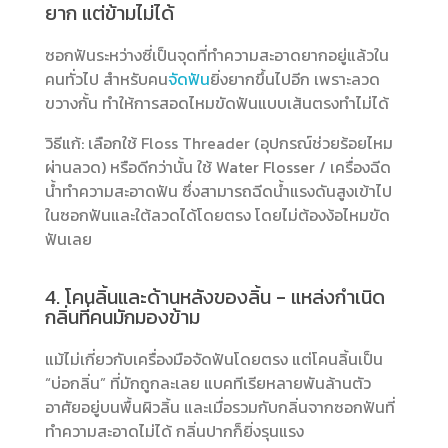
ยาก แต่ข้ามไม่ได้
ซอกฟันระหว่างซี่เป็นจุดที่ทำความสะอาดยากอยู่แล้วใน
คนทั่วไป สำหรับคน
จัดฟัน
ยิ่งยากขึ้นไปอีก เพราะลวด
ขวางกั้น ทำให้การสอดไหมขัดฟันแบบเส้นตรงทำไม่ได้
วิธีแก้: เลือกใช้
Floss Threader
(อุปกรณ์ช่วยร้อยไหม
ผ่านลวด) หรือดีกว่านั้น ใช้ Water Flosser / เครื่องฉีด
น้ำทำความสะอาดฟัน ซึ่งสามารถฉีดน้ำแรงดันสูงเข้าไป
ในซอกฟันและใต้ลวดได้โดยตรง โดยไม่ต้องง้อไหมขัด
ฟันเลย
4. โคนลิ้นและด้านหลังของลิ้น - แหล่งกำเนิด
กลิ่นที่คนมักมองข้าม
แม้ไม่เกี่ยวกับเครื่องมือจัดฟันโดยตรง แต่โคนลิ้นเป็น
“บ่อกลิ่น” ที่มักถูกละเลย แบคทีเรียหลายพันล้านตัว
อาศัยอยู่บนพื้นผิวลิ้น และเมื่อรวมกับกลิ่นจากซอกฟันที่
ทำความสะอาดไม่ได้ กลิ่นปากก็ยิ่งรุนแรง