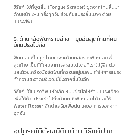
วิธีแก้: ใช้ที่ขูดลิ้น (Tongue Scraper) ขูดจากโคนลิ้นมา
ด้านหน้า 2-3 ครั้งทุกวัน ร่วมกับแปรงลิ้นเบาๆ ด้วย
แปรงสีฟัน
5. ด้านหลังฟันกรามล่าง - มุมอับสุดท้ายที่คน
มักแปรงไม่ถึง
ฟันกรามซี่ในสุด โดยเฉพาะด้านหลังของฟันกราม ซี่
สุดท้าย เป็นที่ที่เศษอาหารสะสมได้โดยที่เราไม่รู้สึกตัว
และด้วยเครื่องมือจัดฟันที่ครอบอยู่บนฟัน ทำให้การแปรง
ทำความสะอาดบริเวณนี้ยิ่งยากขึ้นไปอีก
วิธีแก้: ใช้แปรงสีฟันหัวเล็ก หมุนข้อมือให้ก้านแปรงเอียง
เพื่อให้หัวแปรงเข้าไปถึงด้านหลังฟันกรามได้ และใช้
Water Flosser ฉีดน้ำเสริมเพื่อดัน เศษอาหารออกจาก
จุดอับ
อุปกรณ์ที่ต้องมีติดบ้าน วิธีแก้ปาก