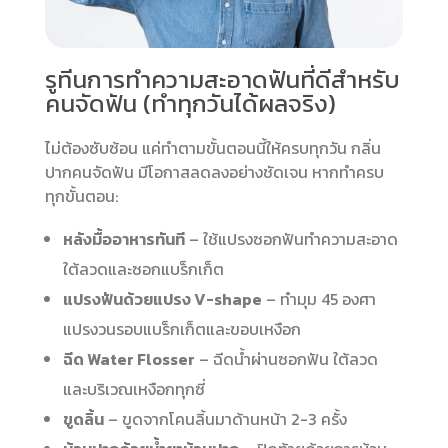
รูทีนการทำความสะอาดฟันที่ดีสำหรับ
คนจัดฟัน (ทำทุกวันได้ผลจริง)
ไม่ต้องซับซ้อน แค่ทำตามขั้นตอนนี้ให้ครบทุกวัน
กลิ่น
ปากคนจัดฟัน
มีโอกาสลดลงอย่างชัดเจน หากทำครบ
ทุกขั้นตอน:
หลังมื้ออาหารทันที
– ใช้แปรงซอกฟันทำความสะอาด
ใต้ลวดและซอกแบร็กเก็ต
แปรงฟันด้วยแปรง V-shape
– ทำมุม 45 องศา
แปรงวนรอบแบร็กเก็ตและขอบเหงือก
ฉีด Water Flosser
– ฉีดน้ำผ่านซอกฟัน ใต้ลวด
และบริเวณเหงือกทุกซี่
ขูดลิ้น
– ขูดจากโคนลิ้นมาด้านหน้า 2-3 ครั้ง