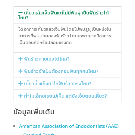
เคี้ยวแล้วเจ็บฟันแต่ไม่มีฟันผุ เป็นฟันร้าวได้
ไหม?
ได้ อาการเคี้ยวแล้วเจ็บฟันโดยไม่พบรูผุ เป็นหนึ่งใน
อาการที่พบบ่อยของฟันร้าว โดยเฉพาะหากมีอาการ
เจ็บตอนกัดหรือปล่อยแรงกัด
ฟันร้าวหายเองได้ไหม?
ฟันร้าวจำเป็นต้องถอนฟันทุกคนไหม?
เคี้ยวน้ำแข็งทำให้ฟันร้าวจริงไหม?
ทำไมเอ็กซเรย์ไม่เห็น แต่ยังเจ็บตอนเคี้ยว?
ข้อมูลเพิ่มเติม
American Association of Endodontists (AAE)
– Cracked Teeth