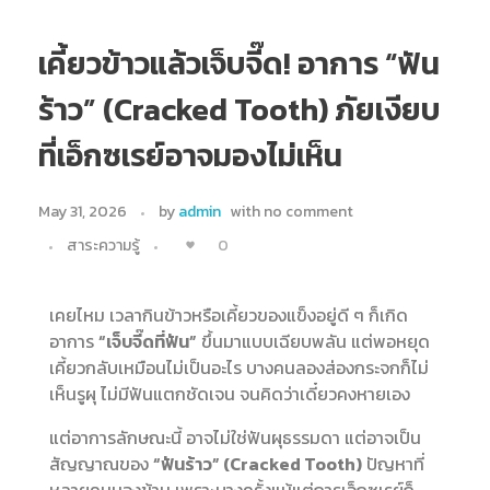
เคี้ยวข้าวแล้วเจ็บจี๊ด! อาการ “ฟัน
ร้าว” (Cracked Tooth) ภัยเงียบ
ที่เอ็กซเรย์อาจมองไม่เห็น
May 31, 2026
by
admin
with
no comment
0
สาระความรู้
เคยไหม เวลากินข้าวหรือเคี้ยวของแข็งอยู่ดี ๆ ก็เกิด
อาการ
“เจ็บจี๊ดที่ฟัน”
ขึ้นมาแบบเฉียบพลัน แต่พอหยุด
เคี้ยวกลับเหมือนไม่เป็นอะไร บางคนลองส่องกระจกก็ไม่
เห็นรูผุ ไม่มีฟันแตกชัดเจน จนคิดว่าเดี๋ยวคงหายเอง
แต่อาการลักษณะนี้ อาจไม่ใช่ฟันผุธรรมดา แต่อาจเป็น
สัญญาณของ
“ฟันร้าว” (Cracked Tooth)
ปัญหาที่