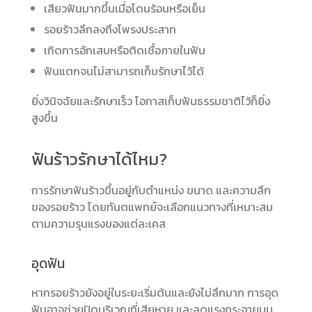
เสียวฟันมากขึ้นเมื่อโดนร้อนหรือเย็น
รอยร้าวลึกลงถึงโพรงประสาท
เกิดการอักเสบหรือติดเชื้อภายในฟัน
ฟันแตกจนไม่สามารถเก็บรักษาไว้ได้
ยิ่งวินิจฉัยและรักษาเร็ว โอกาสเก็บฟันธรรมชาติไว้ก็ยิ่ง
สูงขึ้น
ฟันร้าวรักษาได้ไหม?
การรักษาฟันร้าวขึ้นอยู่กับตำแหน่ง ขนาด และความลึก
ของรอยร้าว โดยทันตแพทย์จะเลือกแนวทางที่เหมาะสม
ตามความรุนแรงของแต่ละเคส
อุดฟัน
หากรอยร้าวยังอยู่ในระยะเริ่มต้นและยังไม่ลึกมาก การอุด
ฟันอาจช่วยปิดบริเวณที่เสียหาย และลดแรงกระจายบน