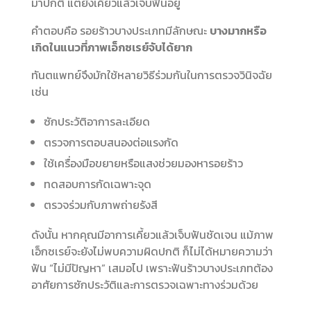
มาปกติ แต่ยังเคี้ยวแล้วเจ็บฟันอยู่
คำตอบคือ รอยร้าวบางประเภทมีลักษณะ
บางมากหรือ
เกิดในแนวที่ภาพเอ็กซเรย์จับได้ยาก
ทันตแพทย์จึงมักใช้หลายวิธีร่วมกันในการตรวจวินิจฉัย
เช่น
ซักประวัติอาการละเอียด
ตรวจการตอบสนองต่อแรงกัด
ใช้เครื่องมือขยายหรือแสงช่วยมองหารอยร้าว
ทดสอบการกัดเฉพาะจุด
ตรวจร่วมกับภาพถ่ายรังสี
ดังนั้น หากคุณมีอาการเคี้ยวแล้วเจ็บฟันชัดเจน แม้ภาพ
เอ็กซเรย์จะยังไม่พบความผิดปกติ ก็ไม่ได้หมายความว่า
ฟัน “ไม่มีปัญหา” เสมอไป เพราะฟันร้าวบางประเภทต้อง
อาศัยการซักประวัติและการตรวจเฉพาะทางร่วมด้วย