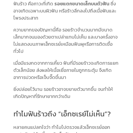
ฟันร้าว คือภาวะที่เกิด
รอยแตกขนาดเล็กบนตัวฟัน
ซึ่ง
อาจเกิดเฉพาะบนผิวฟัน หรือร้าวลึกลงไปถึงเนื้อฟันและ
โพรงประสาท
ความยากของปัญหานี้คือ รอยร้าวจำนวนมากมีขนาด
เล็กมากจนมองด้วยตาเปล่าแทบไม่เห็น และบางครั้งอาจ
ไม่แสดงบนภาพเอ็กซเรย์เหมือนฟันผุหรือการติดเชื้อ
ทั่วไป
เมื่อมีแรงกดจากการเคี้ยว ฟันที่มีรอยร้าวจะเกิดการแยก
ตัวเล็กน้อย ส่งผลให้เนื้อเยื่อภายในถูกกระตุ้น จึงเกิด
อาการปวดหรือเจ็บจี๊ดขึ้นมา
ยิ่งปล่อยไว้นาน รอยร้าวอาจขยายตัวมากขึ้น จนทำให้
เกิดปัญหาที่รักษายากกว่าเดิม
ทำไมฟันร้าวถึง “เอ็กซเรย์ไม่เห็น”?
หลายคนแปลกใจว่า ทำไมไปตรวจแล้วเอ็กซเรย์ออก