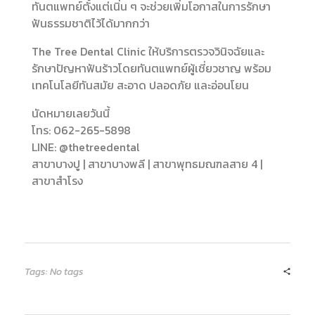
ทันตแพทย์ตั้งแต่เนิ่น ๆ จะช่วยเพิ่มโอกาสในการรักษา
ฟันธรรมชาติไว้ได้มากกว่า
The Tree Dental Clinic ให้บริการตรวจวินิจฉัยและ
รักษาปัญหาฟันร้าวโดยทันตแพทย์ผู้เชี่ยวชาญ พร้อม
เทคโนโลยีทันสมัย สะอาด ปลอดภัย และอ่อนโยน
นัดหมายเลยวันนี้
โทร: 062-265-5898
LINE: @thetreedental
สาขาบางปู | สาขาบางพลี | สาขาพุทธมณฑลสาย 4 |
สาขาสำโรง
Tags: No tags