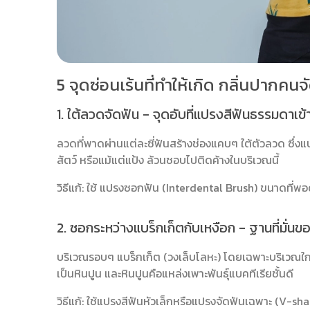
5 จุดซ่อนเร้นที่ทำให้เกิด กลิ่นปากคนจ
1. ใต้ลวดจัดฟัน - จุดอับที่แปรงสีฟันธรรมดาเข้า
ลวดที่พาดผ่านแต่ละซี่ฟันสร้างช่องแคบๆ ใต้ตัวลวด ซึ่งแ
สัตว์ หรือแม้แต่แป้ง ล้วนชอบไปติดค้างในบริเวณนี้
วิธีแก้: ใช้ แปรงซอกฟัน (Interdental Brush) ขนาดที
2. ซอกระหว่างแบร็กเก็ตกับเหงือก - ฐานที่มั่น
บริเวณรอบๆ แบร็กเก็ต (วงเล็บโลหะ) โดยเฉพาะบริเวณใกล้
เป็นหินปูน และหินปูนคือแหล่งเพาะพันธุ์แบคทีเรียชั้นดี
วิธีแก้: ใช้แปรงสีฟันหัวเล็กหรือแปรงจัดฟันเฉพาะ (V-s