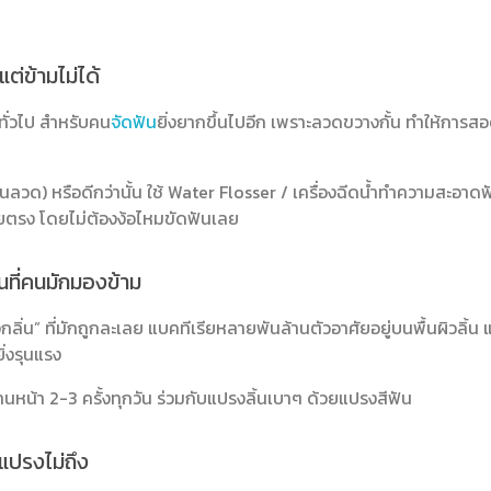
ต่ข้ามไม่ได้
ทั่วไป สำหรับคน
จัดฟัน
ยิ่งยากขึ้นไปอีก เพราะลวดขวางกั้น ทำให้การส
ลวด) หรือดีกว่านั้น ใช้ Water Flosser / เครื่องฉีดน้ำทำความสะอาดฟั
ยตรง โดยไม่ต้องง้อไหมขัดฟันเลย
่นที่คนมักมองข้าม
อกลิ่น” ที่มักถูกละเลย แบคทีเรียหลายพันล้านตัวอาศัยอยู่บนพื้นผิวลิ้น แ
ิ่งรุนแรง
ด้านหน้า 2-3 ครั้งทุกวัน ร่วมกับแปรงลิ้นเบาๆ ด้วยแปรงสีฟัน
กแปรงไม่ถึง