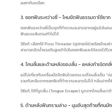
องศากับเหงือก
3. ซอกฟันระหว่างซี่ - ไหมขัดฟันธรรมดาใช้ยาก แ
ซอกฟันระหว่างซี่เป็นจุดที่ทำความสะอาดยากอยู่แล้วในคน
ฟันแบบเส้นตรงทำไม่ได้
วิธีแก้: เลือกใช้
Floss Threader
(อุปกรณ์ช่วยร้อยไหมผ่าน
สามารถฉีดน้ำแรงดันสูงเข้าไปในซอกฟันและใต้ลวดได้โด
4. โคนลิ้นและด้านหลังของลิ้น - แหล่งกำเนิดกลิ
แม้ไม่เกี่ยวกับเครื่องมือจัดฟันโดยตรง แต่โคนลิ้นเป็น “บ่
รวมกับกลิ่นจากซอกฟันที่ทำความสะอาดไม่ได้ กลิ่นปากก็ย
วิธีแก้: ใช้ที่ขูดลิ้น (Tongue Scraper) ขูดจากโคนลิ้นมา
5. ด้านหลังฟันกรามล่าง - มุมอับสุดท้ายที่คนมั