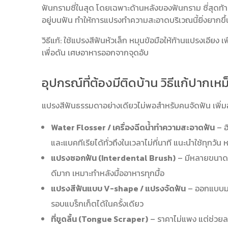
ฟันกรามซี่ในสุด โดยเฉพาะด้านหลังของฟันกราม ซี่สุดท้าย เ
อยู่บนฟัน ทำให้การแปรงทำความสะอาดบริเวณนี้ยิ่งยากขึ้
วิธีแก้: ใช้แปรงสีฟันหัวเล็ก หมุนข้อมือให้ก้านแปรงเอียง 
เพื่อดัน เศษอาหารออกจากจุดอับ
อุปกรณ์ที่ต้องมีติดบ้าน วิธีแก้ปากเ
แปรงสีฟันธรรมดาอย่างเดียวไม่พอสำหรับคนจัดฟัน เพิ่มอุป
Water Flosser / เครื่องฉีดน้ำทำความสะอาดฟัน
– ฮ
และแบคทีเรียได้ทั่วถึงในเวลาไม่กี่นาที แนะนำใช้ทุกวัน
แปรงซอกฟัน (Interdental Brush)
– มีหลายขนาด 
ดีมาก เหมาะทำหลังมื้ออาหารทุกมื้อ
แปรงสีฟันแบบ V-shape / แปรงจัดฟัน
– ออกแบบมา
รอบแบร็กเก็ตได้ในครั้งเดียว
ที่ขูดลิ้น (Tongue Scraper)
– ราคาไม่แพง แต่ช่วยลดก