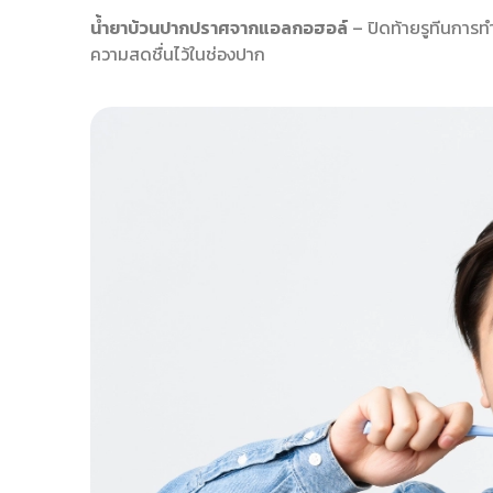
น้ำยาบ้วนปากปราศจากแอลกอฮอล์
– ปิดท้ายรูทีนการท
ความสดชื่นไว้ในช่องปาก