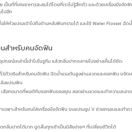
ป็นที่ที่เศษอาหารสะสมได้โดยที่เราไม่รู้สึกตัว และด้วยเครื่องมือจัดฟ
นไปอีก
เพื่อให้หัวแปรงเข้าไปถึงด้านหลังฟันกรามได้ และใช้ Water Flosser ฉีดน
หม็นสำหรับคนจัดฟัน
กรณ์เหล่านี้เข้าไปในรูทีน แล้วกลิ่นปากจะหายไปอย่างเห็นได้ชัด:
ีโร่ตัวจริงสำหรับคนจัดฟัน ฉีดน้ำแรงดันสูงผ่านลวดและซอกฟัน ขจัด
 หลังแปรงฟัน
เลือกขนาดที่พอดีกับซอกฟันของคุณ สอดผ่านลวดและทำความสะอาดใ
เฉพาะสำหรับคนใส่เครื่องมือจัดฟัน ขนแปรงรูป V ช่วยครอบและทำค
ลิ่นปากได้มาก ขูดลิ้นทุกเช้าเป็นนิสัยง่ายๆ ที่เปลี่ยนชีวิตได้