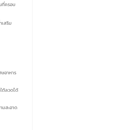
ันที่ครอบ
้ำเสริม
เศษอาหาร
ต้ลวดได้
วามสะอาด