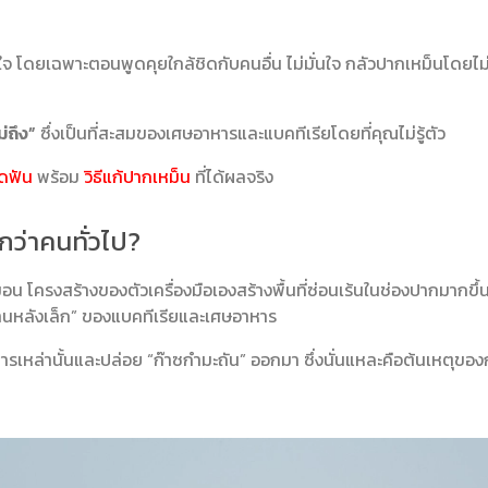
กใจ โดยเฉพาะตอนพูดคุยใกล้ชิดกับคนอื่น ไม่มั่นใจ กลัวปากเหม็นโดยไม่รู้ต
ม่ถึง”
ซึ่งเป็นที่สะสมของเศษอาหารและแบคทีเรียโดยที่คุณไม่รู้ตัว
ัดฟัน
พร้อม
วิธีแก้ปากเหม็น
ที่ได้ผลจริง
กว่าคนทั่วไป?
มอน โครงสร้างของตัวเครื่องมือเองสร้างพื้นที่ซ่อนเร้นในช่องปากมากขึ
้านหลังเล็ก” ของแบคทีเรียและเศษอาหาร
รเหล่านั้นและปล่อย “ก๊าซกำมะถัน” ออกมา ซึ่งนั่นแหละคือต้นเหตุของก