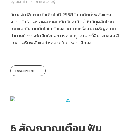
by
admin
สาระความรู้
สียางจัดฟันตามวันเกิดในปี 2568วันอาทิตย์: พลังแห่ง
ความมั่นใจและโชคลาภคนเกิดวันอาทิตย์มักมีบุคลิกโดด
เด่นและมีความมั่นใจในตัวเอง แต่บางครั้งอาจเผชิญความ
ท้าทายในการตัดสินใจและการควบคุมอารมณ์สียางมงคล:สี
แดง: เสริมพลังและโชคลาภในการงานสีทอง: ...
Read More
6 สัญญาณเตือน ฟัน