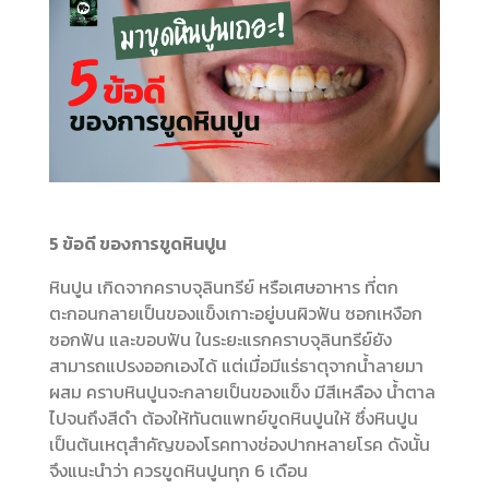
5 ข้อดี ของการขูดหินปูน
หินปูน เกิดจากคราบจุลินทรีย์ หรือเศษอาหาร ที่ตก
ตะกอนกลายเป็นของแข็งเกาะอยู่บนผิวฟัน ซอกเหงือก
ซอกฟัน และขอบฟัน ในระยะแรกคราบจุลินทรีย์ยัง
สามารถแปรงออกเองได้ แต่เมื่อมีแร่ธาตุจากน้ำลายมา
ผสม คราบหินปูนจะกลายเป็นของแข็ง มีสีเหลือง น้ำตาล
ไปจนถึงสีดำ ต้องให้ทันตแพทย์ขูดหินปูนให้ ซึ่งหินปูน
เป็นต้นเหตุสำคัญของโรคทางช่องปากหลายโรค ดังนั้น
จึงแนะนำว่า ควรขูดหินปูนทุก 6 เดือน