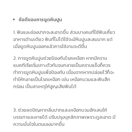
ข้อดีของการขูดหินปูน
1. ฟันและช่องปากจะสะอาดขึ้น ส่วนบางคนที่ใช้ฟันเคี้ยว
อาหารด้านเดียว ฟันที่ไม่ได้ใช้จะมีหินปูนสะสมมาก แต่
เมื่อขูดหินปูนออกแล้วการใช้งานจะดีขึ้น
2. การขูดหินปูนช่วยป้องกันโรคเหงือก หากมีคราบ
แบคทีเรียเริ่มเกาะตัวกันจนกลายเป็นคราบแข็งก็ควร
ทำการขูดหินปูนเพื่อป้องกัน เนื่องจากหากปล่อยไว้ก็จะ
ทำให้กลายเป็นโรคเหงือก เช่น เหงือกบวมและฟันสึก
กร่อน เป็นสาเหตุให้สูญเสียฟันได้
3. ช่วยลดปัญหากลิ่นปากและเหงือกบวมอักเสบให้
บรรเทาและหายได้ ปรับปรุงบุคลิกภาพเพราะดูสะอาด มี
ความมั่นใจในตนเองมากขึ้น