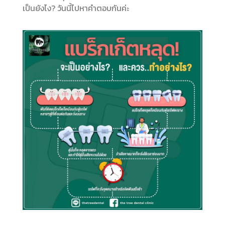
เป็นยังไง? วันนี้ไปหาคำตอบกันค่ะ