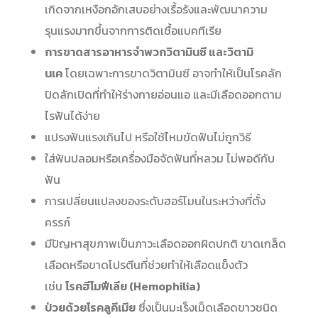
เกิดจากเหงือกอักเสบอย่างเรื้อรังและพัฒนาความ
รุนแรงมากขึ้นจากการติดเชื้อแบคทีเรีย
การขาดสารอาหารจำพวกวิตามินซี และวิตามิ
นเค
โดยเฉพาะการขาดวิตามินซี อาจทำให้เป็นโรคลัก
ปิดลักเปิดที่ทำให้ร่างกายอ่อนแอ และมีเลือดออกตาม
ไรฟันได้ง่าย
แปรงฟันแรงเกินไป หรือใช้ไหมขัดฟันไม่ถูกวิธี
ใส่ฟันปลอมหรือเครื่องมือจัดฟันที่หลวม ไม่พอดีกับ
ฟัน
การเปลี่ยนแปลงของระดับฮอร์โมนในระหว่างที่ตั้ง
ครรภ์
มีปัญหาสุขภาพเป็นภาวะเลือดออกผิดปกติ ขาดเกล็ด
เลือดหรือขาดโปรตีนที่ช่วยทำให้เลือดแข็งตัว
เช่น
โรคฮีโมฟีเลีย (Hemophilia)
ป่วยด้วยโรคลูคีเมีย
ซึ่งเป็นมะเร็งเม็ดเลือดขาวชนิด