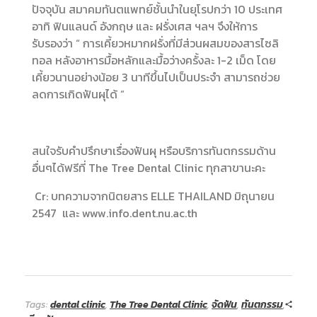
ปัจจุบัน สมาคมทันตแพทย์ชั้นนำในยุโรปกว่า 10 ประเทศ
อาทิ ฟินแลนด์ อังกฤษ และ ฝรั่งเศส ฯลฯ จึงให้การ
รับรองว่า “ การเคี้ยวหมากฝรั่งที่มีส่วนผสมของสารไซลิ
ทอล หลังอาหารมื้อหลักและมื้อว่างครั้งละ 1-2 เม็ด โดย
เคี้ยวนานอย่างน้อย 3 นาทีขึ้นไปเป็นประจำ สามารถช่วย
ลดการเกิดฟันผุได้ ”
สนใจรับคำปรึกษาเรื่องฟันผุ หรือบริการทันตกรรมด้าน
อื่นๆได้ฟรีที่ The Tree Dental Clinic ทุกสาขานะคะ
Cr: บทความจากนิตยสาร ELLE THAILAND มิถุนายน
2547 และ www.info.dent.nu.ac.th
Tags:
dental clinic
,
The Tree Dental Clinic
,
จัดฟัน
,
ทันตกรรม
,