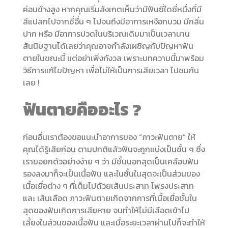
ค่อนข้างสูง หากคุณเริ่มสังเกตเห็นว่ามีฟันซี่ใดซี่หนึ่งที่มี
สีแปลกไปจากซี่อื่น ๆ ไปจนถึงมีอาการเหงือกบวม มีกลิ่น
ปาก หรือ มีอาการปวดในบริเวณเดิมมาเป็นเวลานาน
สันนิษฐานได้เลยว่าคุณอาจกำลังเผชิญกับปัญหาฟัน
ตายในขณะนี้ แต่อย่าเพิ่งกังวล เพราะบทความนี้มาพร้อม
วิธีการแก้ไขปัญหา เพื่อไม่ให้เป็นการเสียเวลา ไปชมกัน
เลย !
ฟันตายคืออะไร ?
ก่อนอื่นเราต้องขอแนะนำอาการของ “ภาวะฟันตาย” ให้
คุณได้รู้เสียก่อน ตามปกติแล้วฟันจะถูกแบ่งเป็นชั้น ๆ ซึ่ง
เราขอยกตัวอย่างง่าย ๆ ว่า มีชั้นนอกสุดเป็นเคลือบฟัน
รองลงมาก็จะเป็นเนื้อฟัน และในชั้นในสุดจะเป็นส่วนของ
เนื้อเยื่อต่าง ๆ ที่เต็มไปด้วยเส้นประสาท โพรงประสาท
และ เส้นเลือด ภาวะฟันตายเกิดจากการที่เนื้อเยื่อชั้นใน
สุดของฟันเกิดการเสียหาย จนทำให้ไม่มีเลือดเข้าไป
เลี้ยงในส่วนของเนื้อฟัน และเมื่อระยะเวลาผ่านไปก็จะทำให้