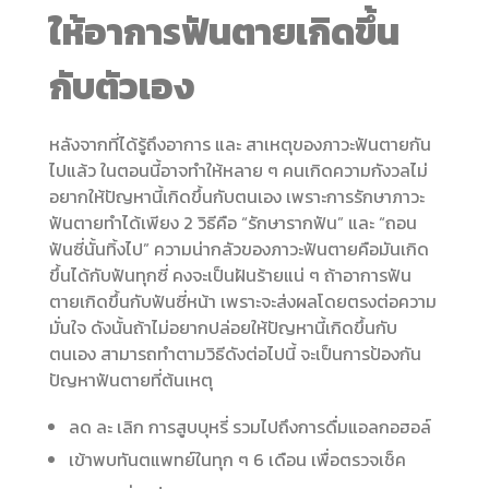
ให้อาการฟันตายเกิดขึ้น
กับตัวเอง
หลังจากที่ได้รู้ถึงอาการ และ สาเหตุของภาวะฟันตายกัน
ไปแล้ว ในตอนนี้อาจทำให้หลาย ๆ คนเกิดความกังวลไม่
อยากให้ปัญหานี้เกิดขึ้นกับตนเอง เพราะการรักษาภาวะ
ฟันตายทำได้เพียง 2 วิธีคือ “รักษารากฟัน” และ “ถอน
ฟันซี่นั้นทิ้งไป” ความน่ากลัวของภาวะฟันตายคือมันเกิด
ขึ้นได้กับฟันทุกซี่ คงจะเป็นฝันร้ายแน่ ๆ ถ้าอาการฟัน
ตายเกิดขึ้นกับฟันซี่หน้า เพราะจะส่งผลโดยตรงต่อความ
มั่นใจ ดังนั้นถ้าไม่อยากปล่อยให้ปัญหานี้เกิดขึ้นกับ
ตนเอง สามารถทำตามวิธีดังต่อไปนี้ จะเป็นการป้องกัน
ปัญหาฟันตายที่ต้นเหตุ
ลด ละ เลิก การสูบบุหรี่ รวมไปถึงการดื่มแอลกอฮอล์
เข้าพบทันตแพทย์ในทุก ๆ 6 เดือน เพื่อตรวจเช็ค