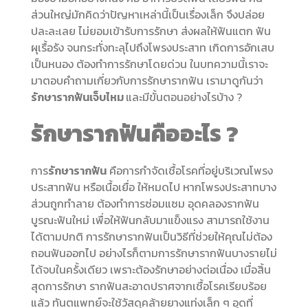
ส่วนใหญ่มักคิดว่าปัญหาเหล่านี้เป็นเรื่องเล็ก จึงปล่อย
ปละละเลย ไม่ยอมเข้ารับการรักษา ส่งผลให้ฟันแตก ฟัน
ผุเรื้อรัง จนกระทั่งทะลุไปถึงโพรงประสาท เกิดการอักเสบ
เป็นหนอง ต้องทำการรักษาโดยด่วน ในบทความนี้เราจะ
มาตอบคำถามเกี่ยวกับการรักษารากฟัน เรามาดูกันว่า
รักษารากฟันเจ็บไหม
และมีขั้นตอนอย่างไรบ้าง ?
รักษารากฟัน
คืออะไร ?
การ
รักษารากฟัน
คือการกำจัดเชื้อโรคที่อยู่บริเวณโพรง
ประสาทฟัน หรือเนื้อเยื่อ ให้หมดไป หากโพรงประสาทบาง
ส่วนถูกทำลาย ต้องทำการซ่อมแซม อุดคลองรากฟัน
บูรณะฟันใหม่ เพื่อให้ฟันกลับมาแข็งแรง สามารถใช้งาน
ได้ตามปกติ การรักษารากฟันเป็นวิธีที่ช่วยให้คุณไม่ต้อง
ถอนฟันออกไป อย่างไรก็ตามการรักษารากฟันบางรายไม่
ได้จบในครั้งเดียว เพราะต้องรักษาอย่างต่อเนื่อง เมื่อสิ้น
สุดการรักษา รากฟันสะอาดปราศจากเชื้อโรคเรียบร้อย
แล้ว ทันตแพทย์จะใช้วัสดุคล้ายยางแท่งเล็ก ๆ อุดที่