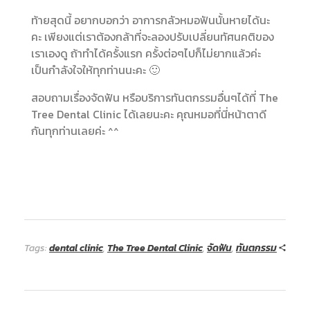
ท้ายสุดนี้ อยากบอกว่า อาการกลัวหมอฟันนั้นหายได้นะ
คะ เพียงแต่เราต้องกล้าที่จะลองปรับเปลี่ยนทัศนคติของ
เราเองดู ถ้าทำได้ครั้งแรก ครั้งต่อๆไปก็ไม่ยากแล้วค่ะ
เป็นกำลังใจให้ทุกท่านนะคะ 🙂
สอบถามเรื่องจัดฟัน หรือบริการทันตกรรมอื่นๆได้ที่ The
Tree Dental Clinic ได้เลยนะคะ คุณหมอที่นี่หน้าตาดี
กันทุกท่านเลยค่ะ ^^
Tags:
dental clinic
,
The Tree Dental Clinic
,
จัดฟัน
,
ทันตกรรม