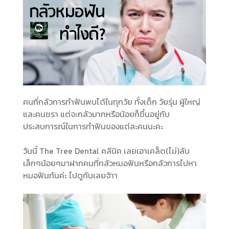
คนที่กลัวการทำฟันพบได้ในทุกวัย ทั้งเด็ก วัยรุ่น ผู้ใหญ่
และคนชรา แต่จะกลัวมากหรือน้อยก็ขึ้นอยู่กับ
ประสบการณ์ในการทำฟันของแต่ละคนนะคะ
วันนี้ The Tree Dental คลีนิค เลยเอาเคล็ด(ไม่)ลับ
เล็กๆน้อยๆมาฝากคนที่กลัวหมอฟันหรือกลัวการไปหา
หมอฟันกันค่ะ ไปดูกันเลยจ้าา