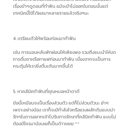
เรื่องขำๆดูตอนที่ทำฟัน แม้จะขำไม่ออกในตอนนั้นแต่
เทคนิคนี้ใช้ได้ผลมาหลายรายแล้วจริงๆนะ
4. เตรียมตัวให้พร้อมก่อนมาทำฟัน
เช่น การนอนหลับพักผ่อนให้เพียงพอ รวมถึงแนะนำให้งด
การดื่มชาหรือกาแฟก่อนมาทำฟัน เนื่องจากจะเป็นการ
กระตุ้นให้เรายิ่งตื่นเต้นมากขึ้นได้
5. หาคลีนิคทำฟันที่คุณหมอหน้าตาดี
ข้อนี้เหมือนจะเป็นเรื่องส่วนตัว แต่ก็ไม่ส่วนตัวนะ ฮ่าๆ
เพราะอย่างน้อง เราก็จะมีกำลังใจหรือแรงผลักดันแบบน่า
รักๆในการอยากเข้าไปรับการรักษาที่คลีนิคทำฟัน แบบไม่
ต้องมีใครมาบังเลยก็เป็นด้าายยย ^^